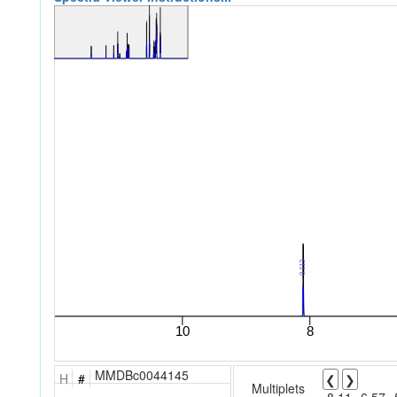
MMDBc0044145
H
#
❮
❯
Multiplets