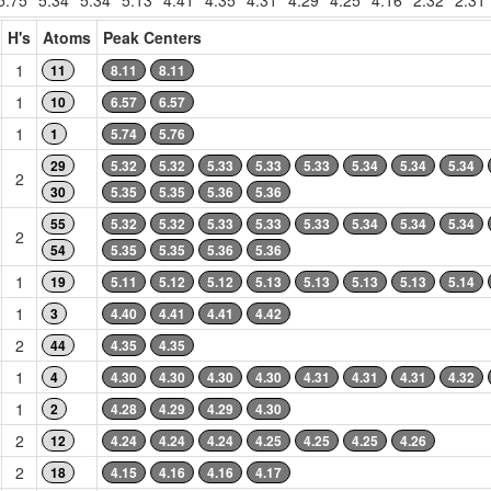
5.75
5.34
5.34
5.13
4.41
4.35
4.31
4.29
4.25
4.16
2.32
2.31
H's
Atoms
Peak Centers
1
11
8.11
8.11
1
10
6.57
6.57
1
1
5.74
5.76
29
5.32
5.32
5.33
5.33
5.33
5.34
5.34
5.34
2
30
5.35
5.35
5.36
5.36
55
5.32
5.32
5.33
5.33
5.33
5.34
5.34
5.34
2
54
5.35
5.35
5.36
5.36
1
19
5.11
5.12
5.12
5.13
5.13
5.13
5.13
5.14
1
3
4.40
4.41
4.41
4.42
2
44
4.35
4.35
1
4
4.30
4.30
4.30
4.30
4.31
4.31
4.31
4.32
1
2
4.28
4.29
4.29
4.30
2
12
4.24
4.24
4.24
4.25
4.25
4.25
4.26
2
18
4.15
4.16
4.16
4.17