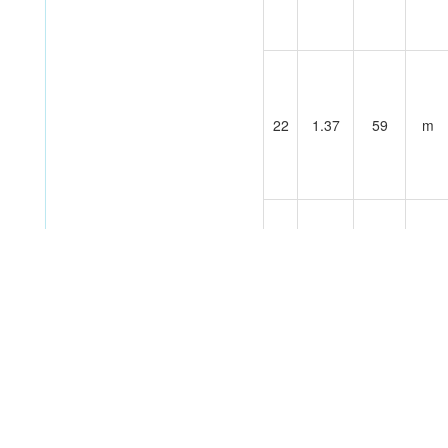
22
1.37
59
m
23
1.36
54
m
24
1.34
41
m