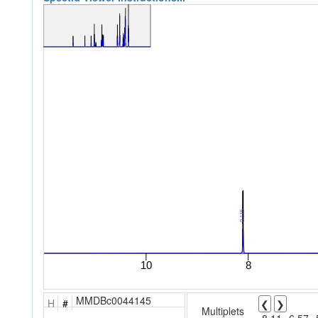
MMDBc0044145
H
#
❮
❯
Multiplets