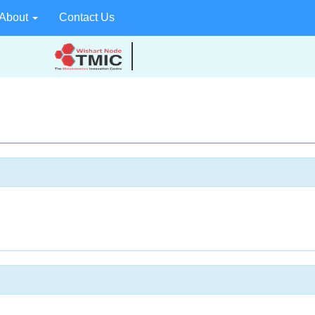
About
Contact Us
Your source for quantitative metabolom
technologies and bioinformatics.