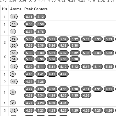
5.75
5.34
5.34
5.13
4.41
4.35
4.32
4.29
4.25
4.16
2.32
2.31
H's
Atoms
Peak Centers
1
11
8.11
8.12
1
10
6.56
6.58
1
1
5.74
5.76
29
5.30
5.30
5.31
5.32
5.32
5.33
5.33
5.33
2
30
5.35
5.36
5.36
5.38
5.38
55
5.30
5.30
5.31
5.32
5.32
5.33
5.33
5.33
2
54
5.35
5.36
5.36
5.38
5.38
1
19
5.10
5.11
5.11
5.12
5.13
5.14
5.14
5.15
1
3
4.40
4.41
4.41
4.42
2
44
4.34
4.36
4.29
4.30
4.30
4.30
4.30
4.31
4.31
4.31
1
4
4.33
4.34
4.35
4.35
4.35
4.36
1
2
4.27
4.28
4.30
4.31
2
12
4.25
4.23
4.23
4.25
4.25
4.25
4.25
4.26