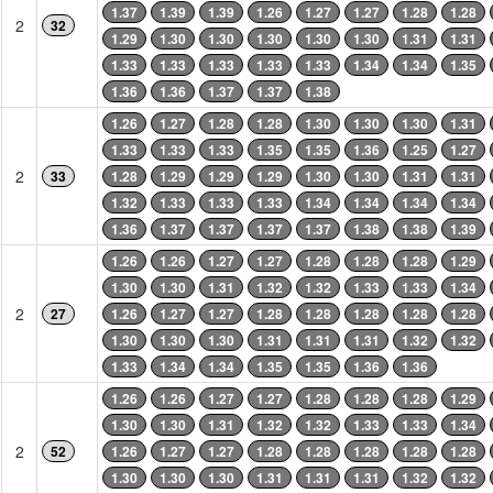
1.37
1.39
1.39
1.26
1.27
1.27
1.28
1.28
2
32
1.29
1.30
1.30
1.30
1.30
1.30
1.31
1.31
1.33
1.33
1.33
1.33
1.33
1.34
1.34
1.35
1.36
1.36
1.37
1.37
1.38
1.26
1.27
1.28
1.28
1.30
1.30
1.30
1.31
1.33
1.33
1.33
1.35
1.35
1.36
1.25
1.27
2
33
1.28
1.29
1.29
1.29
1.30
1.30
1.31
1.31
1.32
1.33
1.33
1.33
1.34
1.34
1.34
1.34
1.36
1.37
1.37
1.37
1.37
1.38
1.38
1.39
1.26
1.26
1.27
1.27
1.28
1.28
1.28
1.29
1.30
1.30
1.31
1.32
1.32
1.33
1.33
1.34
2
27
1.26
1.27
1.27
1.28
1.28
1.28
1.28
1.28
1.30
1.30
1.30
1.31
1.31
1.31
1.32
1.32
1.33
1.34
1.34
1.35
1.35
1.36
1.36
1.26
1.26
1.27
1.27
1.28
1.28
1.28
1.29
1.30
1.30
1.31
1.32
1.32
1.33
1.33
1.34
2
52
1.26
1.27
1.27
1.28
1.28
1.28
1.28
1.28
1.30
1.30
1.30
1.31
1.31
1.31
1.32
1.32