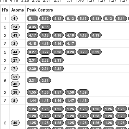
4.18
4.16
3.28
2.32
2.31
2.31
1.57
1.46
1.27
1.27
1.27
1.27
H's
Atoms
Peak Centers
1
4
5.11
5.12
5.12
5.13
5.13
5.13
5.13
5.14
2
24
4.35
4.35
2
43
4.17
4.18
4.18
4.18
4.18
4.19
2
3
4.15
4.16
4.16
4.17
2
44
3.27
3.27
3.28
3.28
3.29
3.29
2
27
2.31
2.32
2.33
2
7
2.30
2.31
2.32
51
6
2.31
2.31
46
2
28
1.55
1.56
1.57
1.58
1.59
2
8
1.44
1.45
1.46
1.47
1.48
1.24
1.25
1.25
1.26
1.26
1.26
1.26
1.26
1.28
1.28
1.28
1.28
1.28
1.28
1.28
1.29
2
40
1.25
1.25
1.25
1.25
1.26
1.26
1.26
1.26