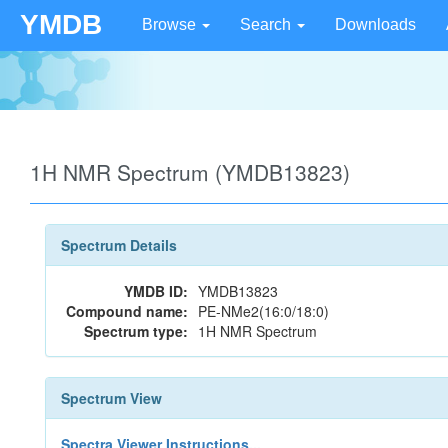
YMDB
Browse
Search
Downloads
1H NMR Spectrum (YMDB13823)
Spectrum Details
YMDB ID:
YMDB13823
Compound name:
PE-NMe2(16:0/18:0)
Spectrum type:
1H NMR Spectrum
Spectrum View
Spectra Viewer Instructions...