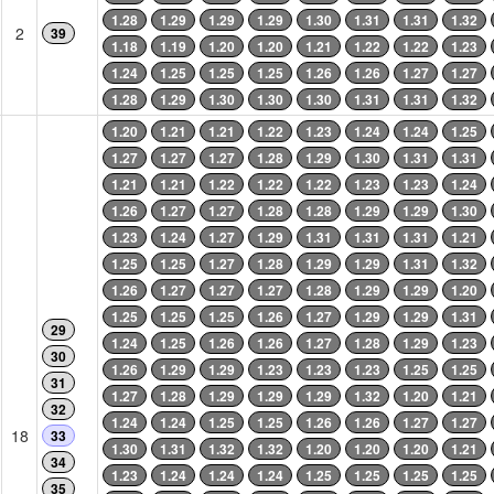
1.28
1.29
1.29
1.29
1.30
1.31
1.31
1.32
2
39
1.18
1.19
1.20
1.20
1.21
1.22
1.22
1.23
1.24
1.25
1.25
1.25
1.26
1.26
1.27
1.27
1.28
1.29
1.30
1.30
1.30
1.31
1.31
1.32
1.20
1.21
1.21
1.22
1.23
1.24
1.24
1.25
1.27
1.27
1.27
1.28
1.29
1.30
1.31
1.31
1.21
1.21
1.22
1.22
1.22
1.23
1.23
1.24
1.26
1.27
1.27
1.28
1.28
1.29
1.29
1.30
1.23
1.24
1.27
1.29
1.31
1.31
1.31
1.21
1.25
1.25
1.27
1.28
1.29
1.29
1.31
1.32
1.26
1.27
1.27
1.27
1.28
1.29
1.29
1.20
1.25
1.25
1.25
1.26
1.27
1.29
1.29
1.31
29
1.24
1.25
1.26
1.26
1.27
1.28
1.29
1.23
30
1.26
1.29
1.29
1.23
1.23
1.23
1.25
1.25
31
1.27
1.28
1.29
1.29
1.29
1.32
1.20
1.21
32
1.24
1.24
1.25
1.25
1.26
1.26
1.27
1.27
18
33
1.30
1.31
1.32
1.32
1.20
1.20
1.20
1.21
34
1.23
1.24
1.24
1.24
1.25
1.25
1.25
1.25
35