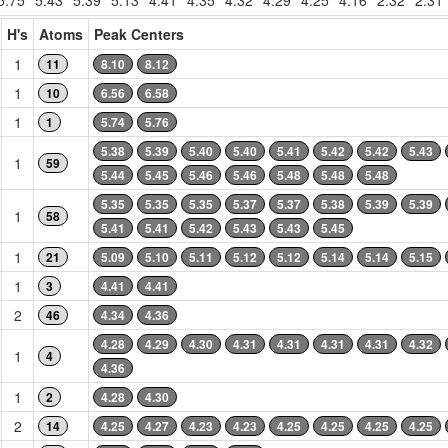
5.75
5.43
5.39
5.13
4.41
4.35
4.32
4.29
4.25
4.16
2.32
2.31
H's
Atoms
Peak Centers
1
11
8.10
8.12
1
10
6.56
6.58
1
1
5.74
5.76
5.38
5.39
5.40
5.40
5.41
5.42
5.42
5.43
1
59
5.44
5.45
5.46
5.46
5.48
5.48
5.48
5.35
5.35
5.35
5.37
5.37
5.38
5.39
5.39
1
58
5.41
5.41
5.42
5.43
5.43
5.45
1
21
5.09
5.10
5.11
5.12
5.12
5.14
5.14
5.15
1
3
4.41
4.41
2
46
4.34
4.36
4.28
4.29
4.30
4.31
4.31
4.31
4.31
4.32
1
4
4.36
1
2
4.28
4.30
2
14
4.25
4.27
4.23
4.23
4.25
4.25
4.25
4.25