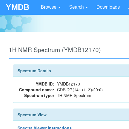
YMDB
Browse
Search
Downloads
1H NMR Spectrum (YMDB12170)
Spectrum Details
YMDB ID:
YMDB12170
Compound name:
CDP-DG(14:1(11Z)/20:0)
Spectrum type:
1H NMR Spectrum
Spectrum View
Spectra Viewer Instructions...