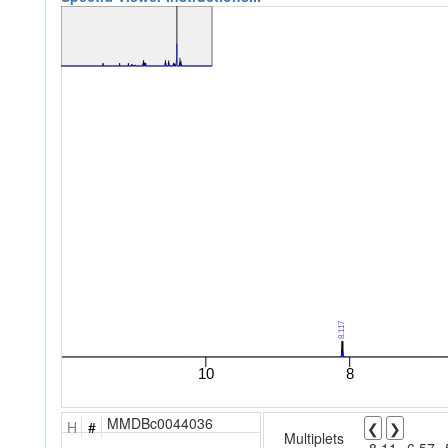
MMDBc0044036
H
#
❮
❯
Multiplets